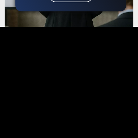
Marketing audit és piackutatás
A stratégiai tervezést egy átfogó marketing audittal
kezdjük. Megvizsgáljuk a vállalkozás jelenlegi
marketingtevékenységét, elemezzük a piacot, a
trendeket és a versenytársak kommunikációját.
A piackutatás és versenytárselemzés segít feltárni
azokat a lehetőségeket, ahol a márka kitűnhet, és
megalapozza a hosszú távon működő
marketingstratégiát.