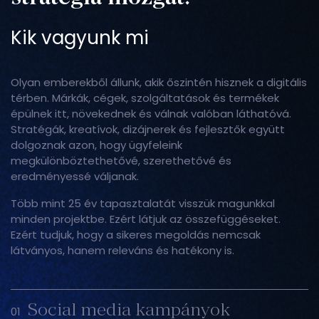
Kik vagyunk mi
Olyan emberekből állunk, akik őszintén hisznek a digitális
térben. Márkák, cégek, szolgáltatások és termékek
épülnek itt, növekednek és válnak valóban láthatóvá.
Stratégák, kreatívok, dizájnerek és fejlesztők együtt
dolgoznak azon, hogy ügyfeleink
megkülönböztethetővé, szerethetővé és
eredményessé váljanak.
Több mint 25 év tapasztalatát visszük magunkkal
minden projektbe. Ezért látjuk az összefüggéseket.
Ezért tudjuk, hogy a sikeres megoldás nemcsak
látványos, hanem releváns és hatékony is.
Social media kampányok
01