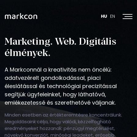
Toggl
HU
EN
Marketing.
Web.
Digitális
élmények.
A Markconnál a kreativitás nem öncélú:
adatvezérelt gondolkodással, piaci
éleslátással és technológiai precizitással
segítjük ügyfeleinket, hogy láthatóvá,
emlékezetessé és szerethetővé váljanak.
Minden esetben az értékteremtésre koncentrálunk.
Megoldásaink célja, hogy valódi, kézzelfogható
eredményeket hozzanak: pénzügyi megtérülést,
növekvő konverziót, minőségi leadeket, erősebb