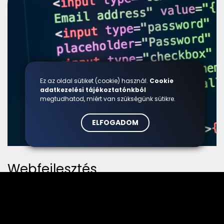
Ez az oldal sütiket (cookie) használ.
Cookie
adatkezelési tájékoztatónkból
megtudhatod, miért van szükségünk sütikre.
ELFOGADOM
Webfejlesztés
Webfejlesztési megoldásaink célja, hogy a weboldalad
ne csak technikailag működjön tökéletesen, hanem
valós üzleti célokat támogasson, legyen az